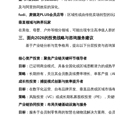
及与阿里协同效应的深化。
fudi、麦德龙PLUS会员店等
：区域性或由传统卖场转型的玩
垂直领域与跨界玩家
在美妆、母婴、户外等细分领域，可能出现专注高净值人群的
三、面向2026的投资战略与咨询服务建议
基于产业链分析与竞争格局，提出以下分层投资与咨询
核心资产投资：聚焦产业链关键环节领导者
目标
：已证明商业模式、具备全国化或区域垄断潜力的成熟
策略
：长期持有，关注其会员数及续费率增长、单客产值（A
成长性投资：捕捉模式创新与效率提升者
目标
：在数字化运营、自有品牌开发、垂直品类或区域市场
策略
：风险投资（VC）或成长期私募股权投资（PE），关键
产业链协同投资：布局关键基础设施与服务
目标
：服务于会员制零售商的智慧仓储物流解决方案商、会员数