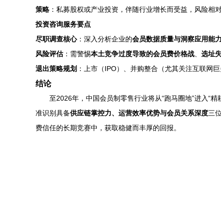
策略
：私募股权或产业投资，伴随行业增长而受益，风险相
投资咨询服务要点
尽职调查核心
：深入分析企业的
会员数据质量与洞察应用能
风险评估
：需警惕
本土竞争过度导致的会员费价格战
、
选址
退出策略规划
：上市（IPO）、并购整合（尤其关注互联网
结论
至2026年，中国会员制零售行业将从“跑马圈地”进入
准识别具备
供应链掌控力、运营效率优势与会员关系深度
三
费信任的长期竞赛中，获取稳健而丰厚的回报。