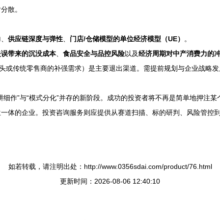
对分散。
力
、
供应链深度与弹性
、
门店/仓储模型的单位经济模型（UE）
。
失误带来的沉没成本
、
食品安全与品控风险
以及
经济周期对中产消费力的
巨头或传统零售商的补强需求）是主要退出渠道。需提前规划与企业战略
“精耕细作”与“模式分化”并存的新阶段。成功的投资者将不再是简单地押
位一体的企业。投资咨询服务则应提供从赛道扫描、标的研判、风险管控
如若转载，请注明出处：http://www.0356sdai.com/product/76.html
更新时间：2026-08-06 12:40:10