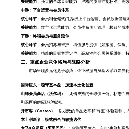
关键能力
：强大的全球直采能力、严格的质量控制标准、高效
中游：平台运营与会员体系
核心环节
：会员制仓储式门店/线上平台运营、会员数据管理
关键能力
：数字化运营能力、会员生命周期管理、极致的成
下游：终端会员与服务延伸
核心环节
：会员招募与维护、增值服务提供（如旅游、保险
关键能力
：精准的目标客群定位、高粘性的会员关系维护、
二、重点企业竞争格局与战略分析
市场呈现多元化竞争态势，企业根据自身基因采取差异
国际巨头：稳守基本盘，加速本土化创新
山姆会员商店（沃尔玛）
：凭借成熟的全球供应链、标志性自有
和深厚的供应链护城河。
开市客（Costco）
：以极致的单品效率和“寻宝”体验著称
本土创新者：模式融合与敏捷迭代
盒马X会员店（阿里巴巴）
：背靠阿里生态，主打“生鲜加强