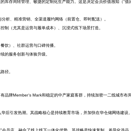
的库存周转管理、敏捷的定制化生产能力。这是决定会员价值感知（“值
与分析、精准营销、全渠道履约网络（前置仓、即时配送）。
本控制（尤其是运营与履单成本）、沉浸式线下场景打造。
、餐饮）、社群运营与口碑传播。
持续的服务创新与体验升级。
化路径。
品牌Member‘s Mark和稳定的中产家庭客群，持续加密一二线城
，入华后引发热潮。其战略核心是持续教育市场，并加快在华仓储网络建设
型”会员店，融合了线上线下一体化优势。其战略是快速复制、差异化选品