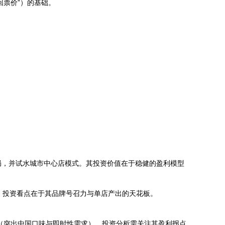
回票价”）的基础。
市布局，并试水城市中心店模式。其投资价值在于稳健的盈利模型
。投资看点在于其品牌号召力与单店产出的天花板。
（突出中国口味与即时性需求）。投资分析需关注其盈利拐点