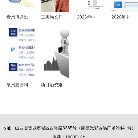
新未来
贵州博鼎投
王树局长开
2026年中
2026年中
资咨询 赋
展“局处科
国聚烯烃弹
国地理信息
能企业成长
长走流程优
性体行业市
产业市场发
的桥梁
服务”活
场深度分析
展报告 多
动，精准赋
及投资战略
元化企业的
能企业投资
咨询报告
投资与咨询
与投资咨询
策略
服务
泉州嘉德利
项目融资难
上市，辐联
问题的企业
医药获7.5
内因分析
亿融资 全
从投资与咨
球投融资周
询视角破解
地址：山西省晋城市城区西环路3385号（豪德光彩贸易广场2街41号）
报（5.16-
融资障碍
电话：1883512**