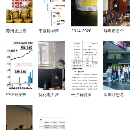
苏州企业投
宁夏砾华商
2014-2020
蚌埠市首个
资咨询服务
务咨询
年中国尼龙
海外知识产
的核心价值
油墨行业市
权咨询服务
与实践路径
场分析与投
站设立 为
——基于中
资咨询报告
跨国投资与
国易发网的
（权威版）
创新保驾护
观察
关键解析及
航
投资建议
中企对美投
优化电力营
一汽新能源
深圳联想考
资创新高
商环境 助
电池装配线
察游学预约
全球化布局
力小微企业
升级 11.8
咨询电话--
的关键一步
复工复产
万套产能与
申请联想工
5.46亿投资
厂参观游学