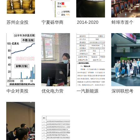
苏州企业投
宁夏砾华商
2014-2020
蚌埠市首个
资咨询服务
务咨询
年中国尼龙
海外知识产
的核心价值
油墨行业市
权咨询服务
与实践路径
场分析与投
站设立 为
——基于中
资咨询报告
跨国投资与
国易发网的
（权威版）
创新保驾护
观察
关键解析及
航
投资建议
中企对美投
优化电力营
一汽新能源
深圳联想考
资创新高
商环境 助
电池装配线
察游学预约
全球化布局
力小微企业
升级 11.8
咨询电话--
的关键一步
复工复产
万套产能与
申请联想工
5.46亿投资
厂参观游学
的战略意义
与企业参观