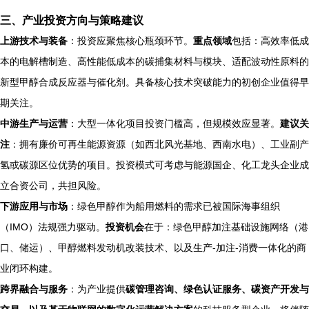
三、产业投资方向与策略建议
上游技术与装备
：投资应聚焦核心瓶颈环节。
重点领域
包括：高效率低成
本的电解槽制造、高性能低成本的碳捕集材料与模块、适配波动性原料的
新型甲醇合成反应器与催化剂。具备核心技术突破能力的初创企业值得早
期关注。
中游生产与运营
：大型一体化项目投资门槛高，但规模效应显著。
建议关
注
：拥有廉价可再生能源资源（如西北风光基地、西南水电）、工业副产
氢或碳源区位优势的项目。投资模式可考虑与能源国企、化工龙头企业成
立合资公司，共担风险。
下游应用与市场
：绿色甲醇作为船用燃料的需求已被国际海事组织
（IMO）法规强力驱动。
投资机会
在于：绿色甲醇加注基础设施网络（港
口、储运）、甲醇燃料发动机改装技术、以及生产-加注-消费一体化的商
业闭环构建。
跨界融合与服务
：为产业提供
碳管理咨询、绿色认证服务、碳资产开发与