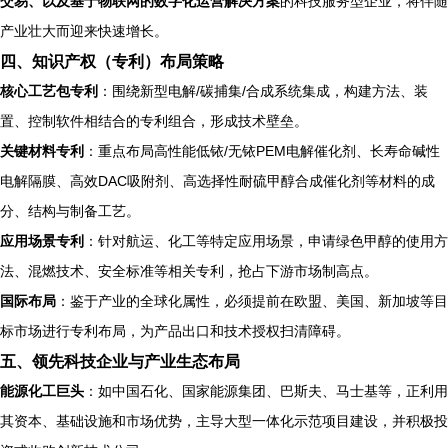
交易、以及基于物联网的数字化运营解决方案
的科技服务型企业，将伴随
产业壮大而迎来快速增长。
四、知识产权（专利）布局策略
核心工艺包专利
：围绕新型电解/碳捕集/合成系统集成，构建方法、装
置、控制软件相结合的专利组合，形成技术壁垒。
关键材料专利
：重点布局高性能低铱/无铱PEM电解催化剂、长寿命碱性
电解隔膜、高效DAC吸附剂、高选择性耐硫甲醇合成催化剂等材料的成
分、结构与制备工艺。
应用场景专利
：针对航运、化工等特定应用场景，申请绿色甲醇的使用方
法、混燃技术、安全标准等相关专利，抢占下游市场制高点。
国际布局
：鉴于产业的全球化属性，必须提前在欧盟、美国、新加坡等目
标市场进行专利布局，为产品出口和技术授权扫清障碍。
五、领先科技企业与产业生态布局
能源化工巨头
：如中国石化、国家能源集团、巴斯夫、马士基等，正利用
其资本、基础设施和市场优势，主导大型一体化示范项目建设，并积极投