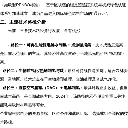
（如欧盟RFNBO标准），基于区块链的碳足迹追踪系统与权威绿色认证
体系将加速建立，成为产品进入国际绿色燃料市场的“通行证”。
二、主流技术路径分析
当前，三条技术路径并行发展，各有优劣：
-
路径一：可再生能源电解水制氢 + 点源碳捕集
：技术成熟度最高，
是目前示范项目的主流。其经济性高度依赖于当地风光电价格与碳源距
离。
-
路径二：生物质气化/热解制氢与碳
：原料可持续性是关键，适合农林资
源丰富地区。技术难点在于生物质预处理、焦油处理及合成气净化。
-
路径三：直接空气捕集（DAC） + 电解制氢
：最具环境正面效益，但当
前成本高昂，是长期战略方向。2024年，该路径的示范项目将重点关注
能耗与吸附材料循环寿命。
企业需根据自身的资源禀赋、区位条件和战略目标，选择或组合适配的技
术路径。