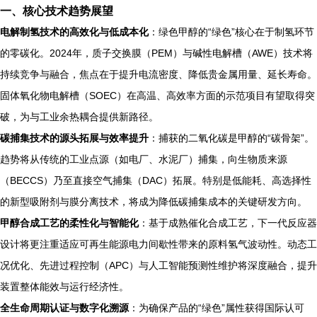
一、核心技术趋势展望
电解制氢技术的高效化与低成本化
：绿色甲醇的“绿色”核心在于制氢环节
的零碳化。2024年，质子交换膜（PEM）与碱性电解槽（AWE）技术将
持续竞争与融合，焦点在于提升电流密度、降低贵金属用量、延长寿命。
固体氧化物电解槽（SOEC）在高温、高效率方面的示范项目有望取得突
破，为与工业余热耦合提供新路径。
碳捕集技术的源头拓展与效率提升
：捕获的二氧化碳是甲醇的“碳骨架”。
趋势将从传统的工业点源（如电厂、水泥厂）捕集，向生物质来源
（BECCS）乃至直接空气捕集（DAC）拓展。特别是低能耗、高选择性
的新型吸附剂与膜分离技术，将成为降低碳捕集成本的关键研发方向。
甲醇合成工艺的柔性化与智能化
：基于成熟催化合成工艺，下一代反应器
设计将更注重适应可再生能源电力间歇性带来的原料氢气波动性。动态工
况优化、先进过程控制（APC）与人工智能预测性维护将深度融合，提升
装置整体能效与运行经济性。
全生命周期认证与数字化溯源
：为确保产品的“绿色”属性获得国际认可