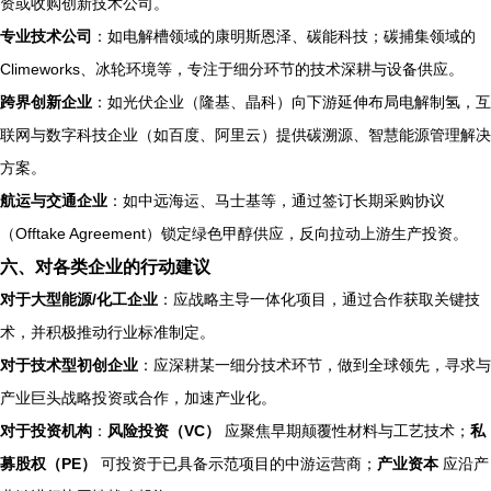
资或收购创新技术公司。
专业技术公司
：如电解槽领域的康明斯恩泽、碳能科技；碳捕集领域的
Climeworks、冰轮环境等，专注于细分环节的技术深耕与设备供应。
跨界创新企业
：如光伏企业（隆基、晶科）向下游延伸布局电解制氢，互
联网与数字科技企业（如百度、阿里云）提供碳溯源、智慧能源管理解决
方案。
航运与交通企业
：如中远海运、马士基等，通过签订长期采购协议
（Offtake Agreement）锁定绿色甲醇供应，反向拉动上游生产投资。
六、对各类企业的行动建议
对于大型能源/化工企业
：应战略主导一体化项目，通过合作获取关键技
术，并积极推动行业标准制定。
对于技术型初创企业
：应深耕某一细分技术环节，做到全球领先，寻求与
产业巨头战略投资或合作，加速产业化。
对于投资机构
：
风险投资（VC）
应聚焦早期颠覆性材料与工艺技术；
私
募股权（PE）
可投资于已具备示范项目的中游运营商；
产业资本
应沿产