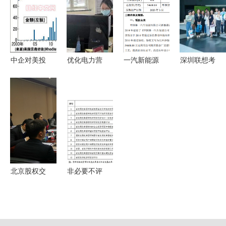
——基于中
资咨询报告
跨国投资与
国易发网的
（权威版）
创新保驾护
观察
关键解析及
航
投资建议
中企对美投
优化电力营
一汽新能源
深圳联想考
资创新高
商环境 助
电池装配线
察游学预约
全球化布局
力小微企业
升级 11.8
咨询电话--
的关键一步
复工复产
万套产能与
申请联想工
5.46亿投资
厂参观游学
的战略意义
与企业参观
推荐
北京股权交
非必要不评
易中心第四
估！河南进
届挂牌备案
一步优化投
委员会第4
资咨询评估